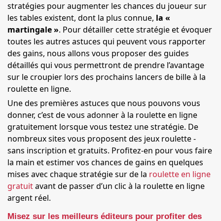
stratégies pour augmenter les chances du joueur sur
les tables existent, dont la plus connue,
la «
martingale »
. Pour détailler cette stratégie et évoquer
toutes les autres astuces qui peuvent vous rapporter
des gains, nous allons vous proposer des guides
détaillés qui vous permettront de prendre l’avantage
sur le croupier lors des prochains lancers de bille à la
roulette en ligne.
Une des premières astuces que nous pouvons vous
donner, c’est de vous adonner à la roulette en ligne
gratuitement lorsque vous testez une stratégie. De
nombreux sites vous proposent des jeux roulette -
sans inscription et gratuits. Profitez-en pour vous faire
la main et estimer vos chances de gains en quelques
mises avec chaque stratégie sur de la
roulette en ligne
gratuit
avant de passer d’un clic à la roulette en ligne
argent réel.
Misez sur les meilleurs éditeurs pour profiter des