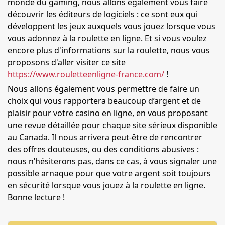
monde du gaming, nous allons également vous faire
découvrir les éditeurs de logiciels : ce sont eux qui
développent les jeux auxquels vous jouez lorsque vous
vous adonnez à la roulette en ligne. Et si vous voulez
encore plus d'informations sur la roulette, nous vous
proposons d'aller visiter ce site
https://www.rouletteenligne-france.com/
!
Nous allons également vous permettre de faire un
choix qui vous rapportera beaucoup d’argent et de
plaisir pour votre casino en ligne, en vous proposant
une revue détaillée pour chaque site sérieux disponible
au Canada. Il nous arrivera peut-être de rencontrer
des offres douteuses, ou des conditions abusives :
nous n’hésiterons pas, dans ce cas, à vous signaler une
possible arnaque pour que votre argent soit toujours
en sécurité lorsque vous jouez à la roulette en ligne.
Bonne lecture !