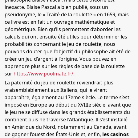
inexacte. Blaise Pascal a bien publié, sous un
pseudonyme, le « Traité de la roulette » en 1659, mais
ce livre est en fait un ouvrage mathématique et
géométrique. Bien qu’ils permettent d’aborder les
calculs qui ont ensuite été utiles pour déterminer les
probabilités concernant le jeu de roulette, nous
pouvons douter que l’objectif du philosophe ait été de
créer un jeu d’argent à l’origine. Vous pouvez en
apprendre plus sur les règles de base de la roulette
sur
https://www.poolmate.fr/
.
La paternité du jeu de roulette reviendrait plus
vraisemblablement aux Italiens, qui le virent
apparaître, également au 17eme siècle. Le terme s’est
imposé en Europe au début du XVIIIe siècle, avant que
le jeu ne se diffuse dans les grands établissements du
continent puis ne traverse l’Atlantique. Il s’est installé
en Amérique du Nord, notamment au Canada, avant
de gagner l’ouest des États-Unis et, enfin,
les casinos